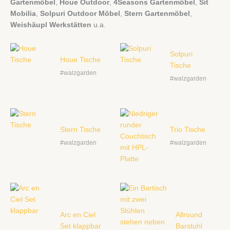
Gartenmöbel
,
Houe Outdoor
,
4Seasons Gartenmöbel
,
Sit
Mobilia
,
Solpuri Outdoor Möbel
,
Stern Gartenmöbel
,
Weishäupl Werkstätten
u.a.
Solpuri
Houe Tische
Tische
#walzgarden
#walzgarden
Stern Tische
Trio Tische
#walzgarden
#walzgarden
Arc en Ciel
Allround
Set klappbar
Barstuhl