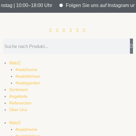
Zum
tag | 10:00–18:00 Uhr
Folgen Sie uns auf Instagram und bl
Inhalt
springen
Search
Walz
#walzhome
#walzkitchen
#walzgarden
Sortiment
Angebote
Referenzen
Über Uns
Walz
#walzhome