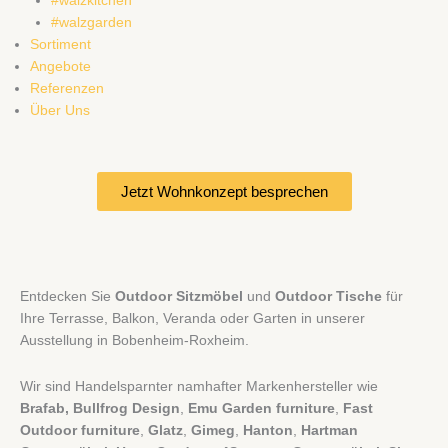
#walzkitchen
#walzgarden
Sortiment
Angebote
Referenzen
Über Uns
Jetzt Wohnkonzept besprechen
Entdecken Sie
Outdoor Sitzmöbel
und
Outdoor Tische
für
Ihre Terrasse, Balkon, Veranda oder Garten in unserer
Ausstellung in Bobenheim-Roxheim.
Wir sind Handelsparnter namhafter Markenhersteller wie
Brafab, Bullfrog Design
,
Emu Garden furniture
,
Fast
Outdoor furniture
,
Glatz
,
Gimeg
,
Hanton
,
Hartman