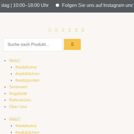
Zum
ag | 10:00–18:00 Uhr
Folgen Sie uns auf Instagram und ble
Inhalt
springen
Search
Walz
#walzhome
#walzkitchen
#walzgarden
Sortiment
Angebote
Referenzen
Über Uns
Walz
#walzhome
#walzkitchen