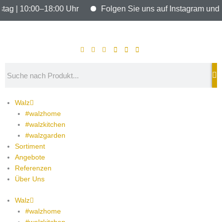
Zum
ag | 10:00–18:00 Uhr
Folgen Sie uns auf Instagram und ble
Inhalt
springen
Search
Walz
#walzhome
#walzkitchen
#walzgarden
Sortiment
Angebote
Referenzen
Über Uns
Walz
#walzhome