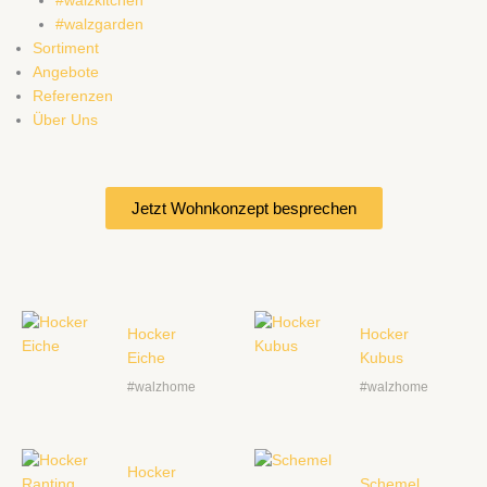
#walzkitchen
#walzgarden
Sortiment
Angebote
Referenzen
Über Uns
Jetzt Wohnkonzept besprechen
Hocker
Hocker
Eiche
Kubus
#walzhome
#walzhome
Hocker
Schemel