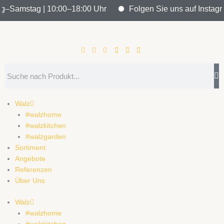
Zum
ag–Samstag | 10:00–18:00 Uhr
Folgen Sie uns auf Instagram
Inhalt
springen
Search
Walz
#walzhome
#walzkitchen
#walzgarden
Sortiment
Angebote
Referenzen
Über Uns
Walz
#walzhome