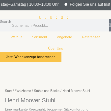
Zum
nstag–Samstag | 10:00–18:00 Uhr
Folgen Sie uns auf Insta
Inhalt
springen
Search
Walz
Sortiment
Angebote
Referenzen
Über Uns
Jetzt Wohnkonzept besprechen
Start
/
#walzhome
/
Stühle und Bänke
/ Henri Moover Stuhl
Henri Moover Stuhl
Eine markante Kreuznaht, bequemer Sitzkomfort und