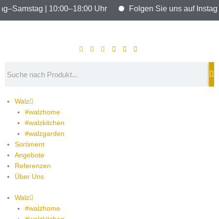
Zum
tag–Samstag | 10:00–18:00 Uhr
Folgen Sie uns auf Instagra
Inhalt
springen
Search
Walz
#walzhome
#walzkitchen
#walzgarden
Sortiment
Angebote
Referenzen
Über Uns
Walz
#walzhome