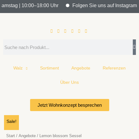
Zum
amstag | 10:00–18:00 Uhr
Folgen Sie uns auf Instagram un
Inhalt
springen
Search
Walz
Sortiment
Angebote
Referenzen
Über Uns
Jetzt Wohnkonzept besprechen
Ursprünglicher
Aktueller
Sale!
Preis
Preis
war:
ist:
Start
/
Angebote
/ Lemon blossom Sessel