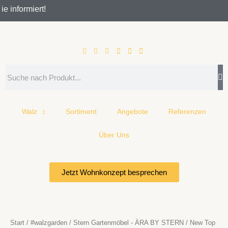
Zum
 informiert!
Inhalt
springen
Search
Walz
Sortiment
Angebote
Referenzen
Über Uns
Jetzt Wohnkonzept besprechen
Start
/
#walzgarden
/
Stern Gartenmöbel - ÄRA BY STERN
/ New Top