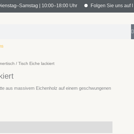
ienstag–Samstag | 10:00–18:00 Uhr
Folgen Sie uns auf Ins
ns
ertisch
/ Tisch Eiche lackiert
kiert
latte aus massivem Eichenholz auf einem geschwungenen