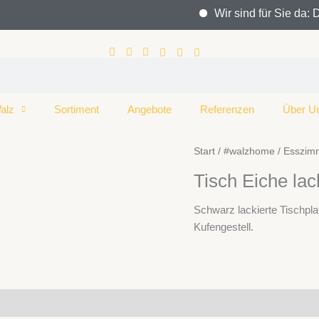
Wir sind für Sie da: D
alz
Sortiment
Angebote
Referenzen
Über U
Start
/
#walzhome
/
Esszimm
Tisch Eiche lac
Schwarz lackierte Tischp
Kufengestell.