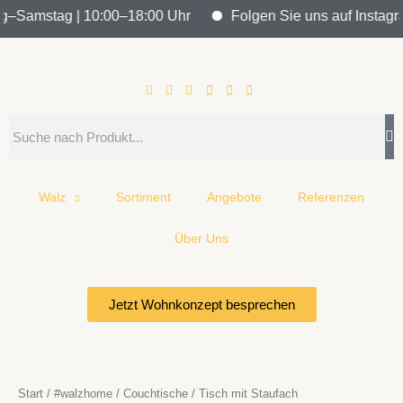
Zum
ag–Samstag | 10:00–18:00 Uhr
Folgen Sie uns auf Instagram
Inhalt
springen
Search
Walz
Sortiment
Angebote
Referenzen
Über Uns
Jetzt Wohnkonzept besprechen
Start
/
#walzhome
/
Couchtische
/ Tisch mit Staufach