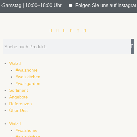
Zum
–Samstag | 10:00–18:00 Uhr
Folgen Sie uns auf Instagram u
Inhalt
springen
Search
Walz
#walzhome
#walzkitchen
#walzgarden
Sortiment
Angebote
Referenzen
Über Uns
Walz
#walzhome