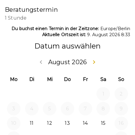
Beratungstermin
1 Stunde
Du buchst einen Termin in der Zeitzone:
Europe/Berlin
Aktuelle Ortszeit ist:
9. August 2026 8:33
Datum auswählen
keyboard_arrow_left
August 2026
keyboard_arrow_right
Zurück Juli 2026
Weiter
Mo
Di
Mi
Do
Fr
Sa
So
1
2
3
4
5
6
7
8
9
10
11
12
13
14
15
16