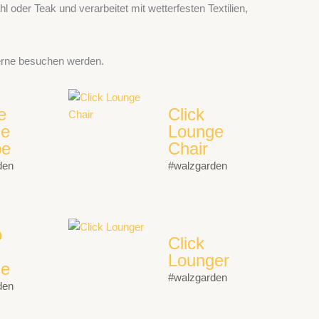
oder Teak und verarbeitet mit wetterfesten Textilien,
gerne besuchen werden.
e
Click
ge
Lounge
pe
Chair
den
#walzgarden
o
Click
Lounger
ge
#walzgarden
den