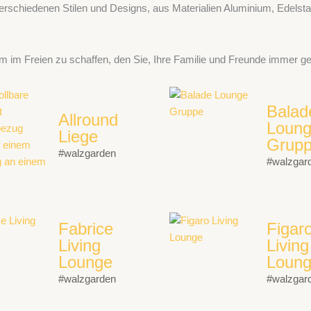
schiedenen Stilen und Designs, aus Materialien Aluminium, Edelstahl 
m im Freien zu schaffen, den Sie, Ihre Familie und Freunde immer 
Balad
Allround
Loun
Liege
Grup
#walzgarden
#walzgar
Fabrice
Figar
Living
Living
Lounge
Loun
#walzgarden
#walzgar