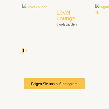
Level
Lounge
#walzgarden
1
2
→
Folgen Sie uns auf Instagram