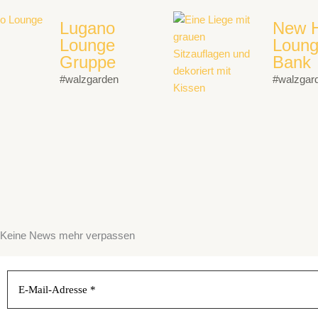
Lugano
New H
Lounge
Loun
Gruppe
Bank
#walzgarden
#walzgar
Keine News mehr verpassen