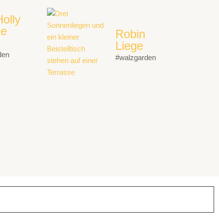
olly
ge
Robin
Liege
den
#walzgarden