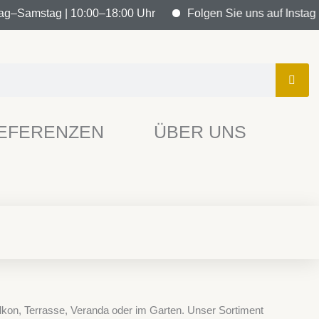
g–Samstag | 10:00–18:00 Uhr
Folgen Sie uns auf Instagram 
EFERENZEN
ÜBER UNS
alkon, Terrasse, Veranda oder im Garten. Unser Sortiment