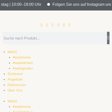
Zum
tag | 10:00–18:00 Uhr
Folgen Sie uns auf Instagram und bl
Inhalt
springen
Search
Walz
#walzhome
#walzkitchen
#walzgarden
Sortiment
Angebote
Referenzen
Über Uns
Walz
#walzhome